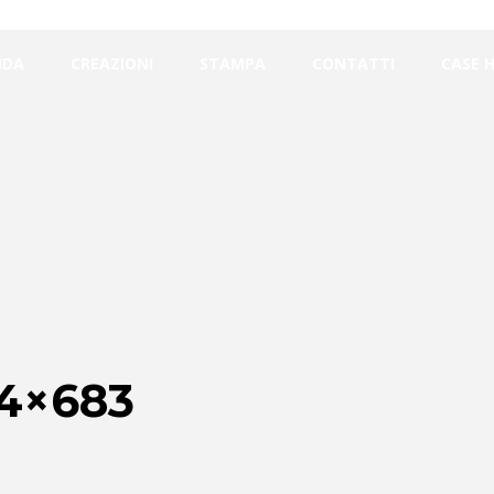
NDA
CREAZIONI
STAMPA
CONTATTI
CASE 
4×683