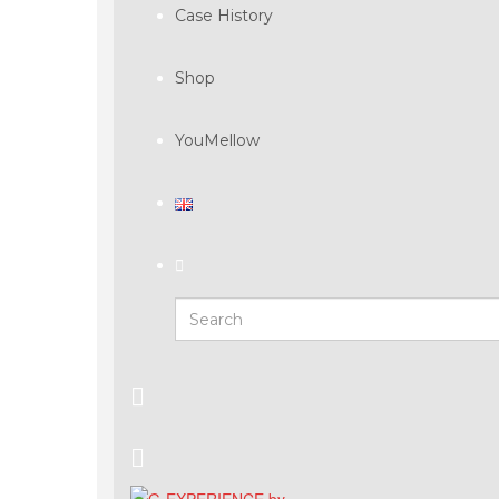
Case History
Shop
YouMellow