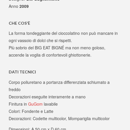
Anno
2009
CHE COS'È
La forma tondeggiante del cioccolatino non può mancare in
ogni vassoio di dolci che si rispetti.
Più sobrio del BIG EAT BIGNÉ ma non meno goloso,
accende la voglia di confortevoli ghiottonerie.
DATI TECNICI
Corpo poliuretano a portanza differenziata schiumato a
freddo
Decorazioni eseguite interamente a mano
Finitura in
GuGom
lavabile
Colori: Fondente e Latte
Decorazioni: Codette multicolor, Mompariglia multicolor
Dimensioni: A 50 cm x D 60 cm