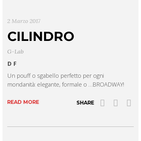
2 Marzo 2017
CILINDRO
G-Lab
D F
Un pouff o sgabello perfetto per ogni
mondanità: elegante, formale o …BROADWAY!
READ MORE
SHARE