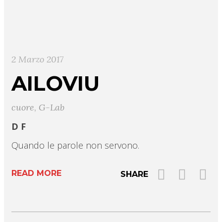
2 Marzo 2017
AILOVIU
cuore
,
G-Lab
D F
Quando le parole non servono.
READ MORE
SHARE